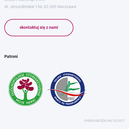
Al. Jerozolimskie 134, 02-305 Warszawa
skontaktuj się z nami
Patroni
CHIESI/KB/EDU/90/10/2017