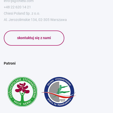
info-pl@chiesi.com
+48 22 620 14 21
Chiesi Poland Sp. z o.o.
Al. Jerozolimskie 134, 02-305 Warszawa
skontaktuj się z nami
Patroni