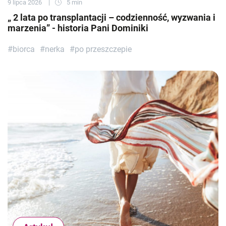
9 lipca 2026
5 min
„ 2 lata po transplantacji – codzienność, wyzwania i
marzenia” - historia Pani Dominiki
#biorca
#nerka
#po przeszczepie