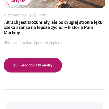
Artykuł
15 czerwca 2026
3 min
„Strach jest zrozumiały, ale po drugiej stronie lęku
czeka szansa na lepsze życie.” – historia Pani
Martyny
#biorca
#nerka
#przeszczepienie
wróć do Bazy wiedzy