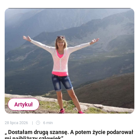
Artykuł
28 lipca 2026
6 min
„ Dostałam drugą szansę. A potem życie podarował
mi najbliższy człowiek”