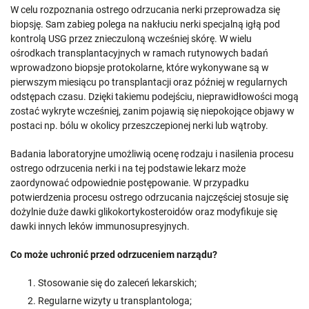
W celu rozpoznania ostrego odrzucania nerki przeprowadza się
biopsję. Sam zabieg polega na nakłuciu nerki specjalną igłą pod
kontrolą USG przez znieczuloną wcześniej skórę. W wielu
ośrodkach transplantacyjnych w ramach rutynowych badań
wprowadzono biopsje protokolarne, które wykonywane są w
pierwszym miesiącu po transplantacji oraz później w regularnych
odstępach czasu. Dzięki takiemu podejściu, nieprawidłowości mogą
zostać wykryte wcześniej, zanim pojawią się niepokojące objawy w
postaci np. bólu w okolicy przeszczepionej nerki lub wątroby.
Badania laboratoryjne umożliwią ocenę rodzaju i nasilenia procesu
ostrego odrzucenia nerki i na tej podstawie lekarz może
zaordynować odpowiednie postępowanie. W przypadku
potwierdzenia procesu ostrego odrzucania najczęściej stosuje się
dożylnie duże dawki glikokortykosteroidów oraz modyfikuje się
dawki innych leków immunosupresyjnych.
Co może uchronić przed odrzuceniem narządu?
Stosowanie się do zaleceń lekarskich;
Regularne wizyty u transplantologa;