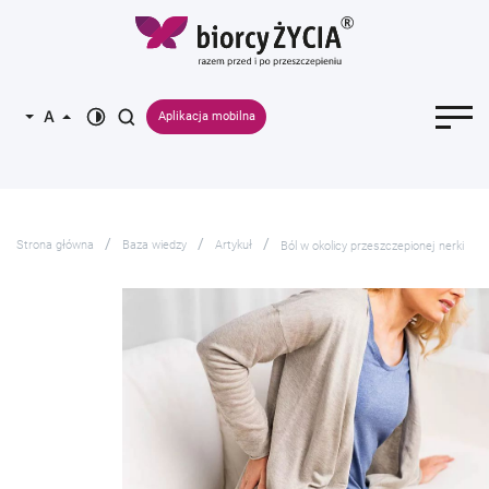
Aplikacja mobilna
Strona główna
Baza wiedzy
Artykuł
Ból w okolicy przeszczepionej nerki