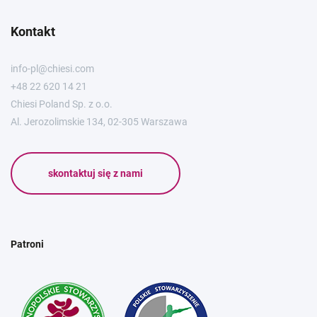
Kontakt
info-pl@chiesi.com
+48 22 620 14 21
Chiesi Poland Sp. z o.o.
Al. Jerozolimskie 134, 02-305 Warszawa
skontaktuj się z nami
Patroni