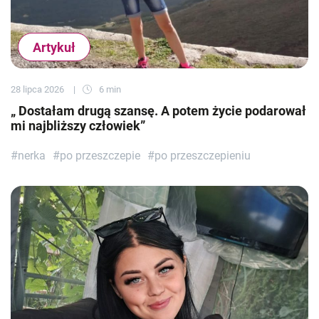
Artykuł
28 lipca 2026
6 min
„ Dostałam drugą szansę. A potem życie podarował
mi najbliższy człowiek”
#nerka
#po przeszczepie
#po przeszczepieniu