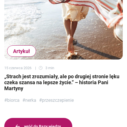
Artykuł
15 czerwca 2026
3 min
„Strach jest zrozumiały, ale po drugiej stronie lęku
czeka szansa na lepsze życie.” – historia Pani
Martyny
#biorca
#nerka
#przeszczepienie
wróć do Bazy wiedzy