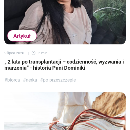
Artykuł
9 lipca 2026
5 min
„ 2 lata po transplantacji – codzienność, wyzwania i
marzenia” - historia Pani Dominiki
#biorca
#nerka
#po przeszczepie