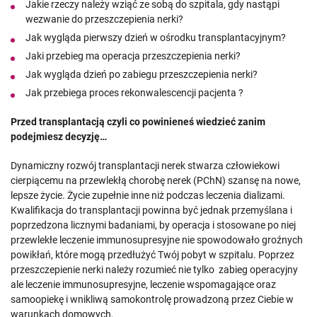
Jakie rzeczy należy wziąć ze sobą do szpitala, gdy nastąpi
wezwanie do przeszczepienia nerki?
Jak wygląda pierwszy dzień w ośrodku transplantacyjnym?
Jaki przebieg ma operacja przeszczepienia nerki?
Jak wygląda dzień po zabiegu przeszczepienia nerki?
Jak przebiega proces rekonwalescencji pacjenta ?
Przed transplantacją czyli co powinieneś wiedzieć zanim
podejmiesz decyzję…
Dynamiczny rozwój transplantacji nerek stwarza człowiekowi
cierpiącemu na przewlekłą chorobę nerek (PChN) szansę na nowe,
lepsze życie. Życie zupełnie inne niż podczas leczenia dializami.
Kwalifikacja do transplantacji powinna być jednak przemyślana i
poprzedzona licznymi badaniami, by operacja i stosowane po niej
przewlekłe leczenie immunosupresyjne nie spowodowało groźnych
powikłań, które mogą przedłużyć Twój pobyt w szpitalu. Poprzez
przeszczepienie nerki należy rozumieć nie tylko zabieg operacyjny
ale leczenie immunosupresyjne, leczenie wspomagające oraz
samoopiekę i wnikliwą samokontrolę prowadzoną przez Ciebie w
warunkach domowych.