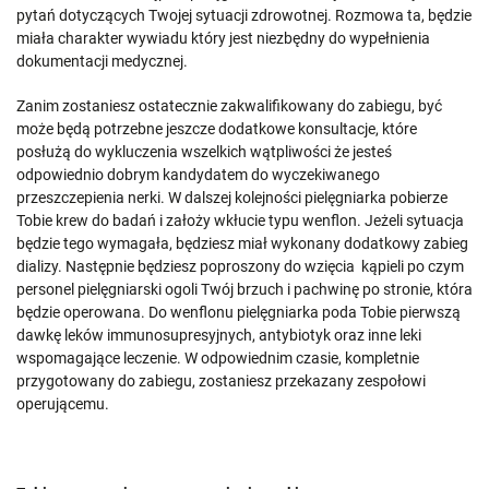
pytań dotyczących Twojej sytuacji zdrowotnej. Rozmowa ta, będzie
miała charakter wywiadu który jest niezbędny do wypełnienia
dokumentacji medycznej.
Zanim zostaniesz ostatecznie zakwalifikowany do zabiegu, być
może będą potrzebne jeszcze dodatkowe konsultacje, które
posłużą do wykluczenia wszelkich wątpliwości że jesteś
odpowiednio dobrym kandydatem do wyczekiwanego
przeszczepienia nerki. W dalszej kolejności pielęgniarka pobierze
Tobie krew do badań i założy wkłucie typu wenflon. Jeżeli sytuacja
będzie tego wymagała, będziesz miał wykonany dodatkowy zabieg
dializy. Następnie będziesz poproszony do wzięcia kąpieli po czym
personel pielęgniarski ogoli Twój brzuch i pachwinę po stronie, która
będzie operowana. Do wenflonu pielęgniarka poda Tobie pierwszą
dawkę leków immunosupresyjnych, antybiotyk oraz inne leki
wspomagające leczenie. W odpowiednim czasie, kompletnie
przygotowany do zabiegu, zostaniesz przekazany zespołowi
operującemu.