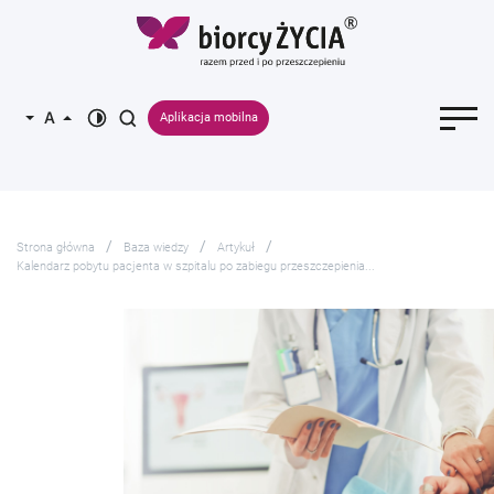
Aplikacja mobilna
Strona główna
Baza wiedzy
Artykuł
Kalendarz pobytu pacjenta w szpitalu po zabiegu przeszczepienia...