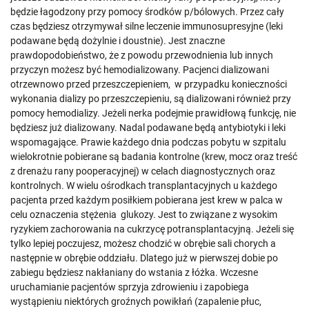
będzie łagodzony przy pomocy środków p/bólowych. Przez cały
czas będziesz otrzymywał silne leczenie immunosupresyjne (leki
podawane będą dożylnie i doustnie). Jest znaczne
prawdopodobieństwo, że z powodu przewodnienia lub innych
przyczyn możesz być hemodializowany. Pacjenci dializowani
otrzewnowo przed przeszczepieniem, w przypadku konieczności
wykonania dializy po przeszczepieniu, są dializowani również przy
pomocy hemodializy. Jeżeli nerka podejmie prawidłową funkcję, nie
będziesz już dializowany. Nadal podawane będą antybiotyki i leki
wspomagające. Prawie każdego dnia podczas pobytu w szpitalu
wielokrotnie pobierane są badania kontrolne (krew, mocz oraz treść
z drenażu rany pooperacyjnej) w celach diagnostycznych oraz
kontrolnych. W wielu ośrodkach transplantacyjnych u każdego
pacjenta przed każdym posiłkiem pobierana jest krew w palca w
celu oznaczenia stężenia glukozy. Jest to związane z wysokim
ryzykiem zachorowania na cukrzycę potransplantacyjną. Jeżeli się
tylko lepiej poczujesz, możesz chodzić w obrębie sali chorych a
następnie w obrębie oddziału. Dlatego już w pierwszej dobie po
zabiegu będziesz nakłaniany do wstania z łóżka. Wczesne
uruchamianie pacjentów sprzyja zdrowieniu i zapobiega
wystąpieniu niektórych groźnych powikłań (zapalenie płuc,