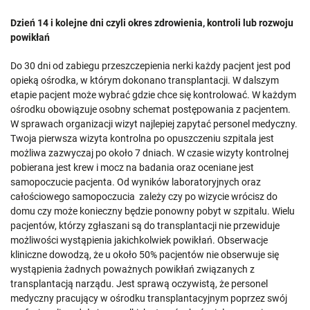
Dzień 14 i kolejne dni czyli okres zdrowienia, kontroli lub rozwoju
powikłań
Do 30 dni od zabiegu przeszczepienia nerki każdy pacjent jest pod
opieką ośrodka, w którym dokonano transplantacji. W dalszym
etapie pacjent może wybrać gdzie chce się kontrolować. W każdym
ośrodku obowiązuje osobny schemat postępowania z pacjentem.
W sprawach organizacji wizyt najlepiej zapytać personel medyczny.
Twoja pierwsza wizyta kontrolna po opuszczeniu szpitala jest
możliwa zazwyczaj po około 7 dniach. W czasie wizyty kontrolnej
pobierana jest krew i mocz na badania oraz oceniane jest
samopoczucie pacjenta. Od wyników laboratoryjnych oraz
całościowego samopoczucia zależy czy po wizycie wrócisz do
domu czy może konieczny będzie ponowny pobyt w szpitalu. Wielu
pacjentów, którzy zgłaszani są do transplantacji nie przewiduje
możliwości wystąpienia jakichkolwiek powikłań. Obserwacje
kliniczne dowodzą, że u około 50% pacjentów nie obserwuje się
wystąpienia żadnych poważnych powikłań związanych z
transplantacją narządu. Jest sprawą oczywistą, że personel
medyczny pracujący w ośrodku transplantacyjnym poprzez swój