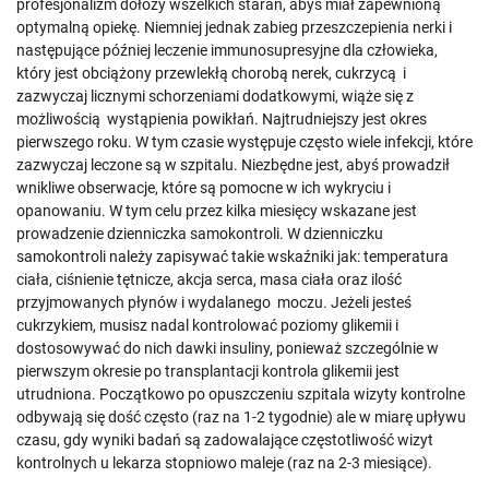
profesjonalizm dołoży wszelkich starań, abyś miał zapewnioną
optymalną opiekę. Niemniej jednak zabieg przeszczepienia nerki i
następujące później leczenie immunosupresyjne dla człowieka,
który jest obciążony przewlekłą chorobą nerek, cukrzycą i
zazwyczaj licznymi schorzeniami dodatkowymi, wiąże się z
możliwością wystąpienia powikłań. Najtrudniejszy jest okres
pierwszego roku. W tym czasie występuje często wiele infekcji, które
zazwyczaj leczone są w szpitalu. Niezbędne jest, abyś prowadził
wnikliwe obserwacje, które są pomocne w ich wykryciu i
opanowaniu. W tym celu przez kilka miesięcy wskazane jest
prowadzenie dzienniczka samokontroli. W dzienniczku
samokontroli należy zapisywać takie wskaźniki jak: temperatura
ciała, ciśnienie tętnicze, akcja serca, masa ciała oraz ilość
przyjmowanych płynów i wydalanego moczu. Jeżeli jesteś
cukrzykiem, musisz nadal kontrolować poziomy glikemii i
dostosowywać do nich dawki insuliny, ponieważ szczególnie w
pierwszym okresie po transplantacji kontrola glikemii jest
utrudniona. Początkowo po opuszczeniu szpitala wizyty kontrolne
odbywają się dość często (raz na 1-2 tygodnie) ale w miarę upływu
czasu, gdy wyniki badań są zadowalające częstotliwość wizyt
kontrolnych u lekarza stopniowo maleje (raz na 2-3 miesiące).