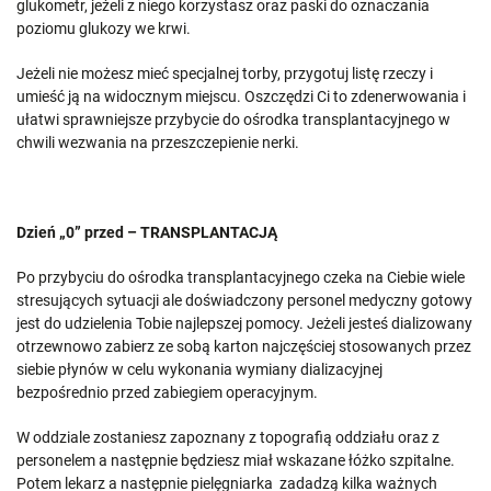
glukometr, jeżeli z niego korzystasz oraz paski do oznaczania
poziomu glukozy we krwi.
Jeżeli nie możesz mieć specjalnej torby, przygotuj listę rzeczy i
umieść ją na widocznym miejscu. Oszczędzi Ci to zdenerwowania i
ułatwi sprawniejsze przybycie do ośrodka transplantacyjnego w
chwili wezwania na przeszczepienie nerki.
Dzień „0” przed – TRANSPLANTACJĄ
Po przybyciu do ośrodka transplantacyjnego czeka na Ciebie wiele
stresujących sytuacji ale doświadczony personel medyczny gotowy
jest do udzielenia Tobie najlepszej pomocy. Jeżeli jesteś dializowany
otrzewnowo zabierz ze sobą karton najczęściej stosowanych przez
siebie płynów w celu wykonania wymiany dializacyjnej
bezpośrednio przed zabiegiem operacyjnym.
W oddziale zostaniesz zapoznany z topografią oddziału oraz z
personelem a następnie będziesz miał wskazane łóżko szpitalne.
Potem lekarz a następnie pielęgniarka zadadzą kilka ważnych