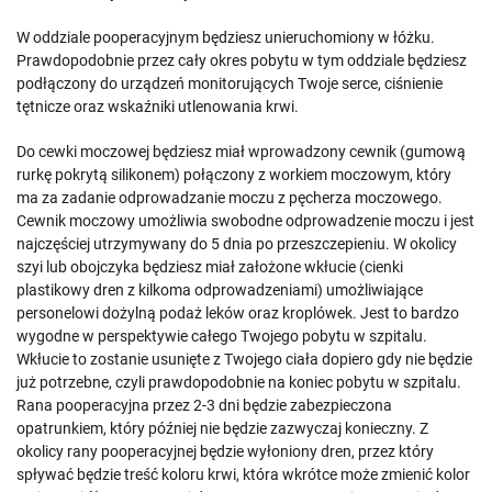
W oddziale pooperacyjnym będziesz unieruchomiony w łóżku.
Prawdopodobnie przez cały okres pobytu w tym oddziale będziesz
podłączony do urządzeń monitorujących Twoje serce, ciśnienie
tętnicze oraz wskaźniki utlenowania krwi.
Do cewki moczowej będziesz miał wprowadzony cewnik (gumową
rurkę pokrytą silikonem) połączony z workiem moczowym, który
ma za zadanie odprowadzanie moczu z pęcherza moczowego.
Cewnik moczowy umożliwia swobodne odprowadzenie moczu i jest
najczęściej utrzymywany do 5 dnia po przeszczepieniu. W okolicy
szyi lub obojczyka będziesz miał założone wkłucie (cienki
plastikowy dren z kilkoma odprowadzeniami) umożliwiające
personelowi dożylną podaż leków oraz kroplówek. Jest to bardzo
wygodne w perspektywie całego Twojego pobytu w szpitalu.
Wkłucie to zostanie usunięte z Twojego ciała dopiero gdy nie będzie
już potrzebne, czyli prawdopodobnie na koniec pobytu w szpitalu.
Rana pooperacyjna przez 2-3 dni będzie zabezpieczona
opatrunkiem, który później nie będzie zazwyczaj konieczny. Z
okolicy rany pooperacyjnej będzie wyłoniony dren, przez który
spływać będzie treść koloru krwi, która wkrótce może zmienić kolor