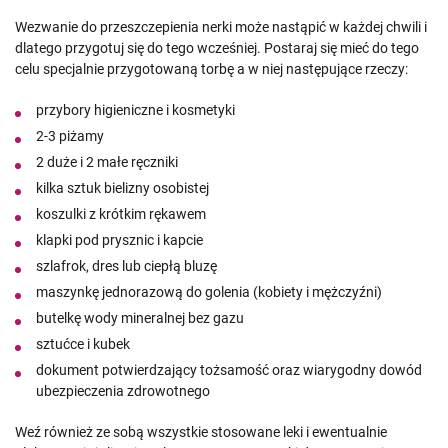
Wezwanie do przeszczepienia nerki może nastąpić w każdej chwili i
dlatego przygotuj się do tego wcześniej. Postaraj się mieć do tego
celu specjalnie przygotowaną torbę a w niej następujące rzeczy:
przybory higieniczne i kosmetyki
2-3 piżamy
2 duże i 2 małe ręczniki
kilka sztuk bielizny osobistej
koszulki z krótkim rękawem
klapki pod prysznic i kapcie
szlafrok, dres lub ciepłą bluzę
maszynkę jednorazową do golenia (kobiety i mężczyźni)
butelkę wody mineralnej bez gazu
sztućce i kubek
dokument potwierdzający tożsamość oraz wiarygodny dowód
ubezpieczenia zdrowotnego
Weź również ze sobą wszystkie stosowane leki i ewentualnie