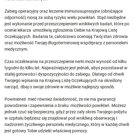
Zabieg operacyjny oraz leczenie immunosupresyjne (obniżające
odporność) niosą za sobą ryzyko wielu powikłań. Stąd niezbędne
jest wykonanie przed przeszczepieniem wnikliwych badań, które po
ocenie lekarza umożliwią zgłoszenia Ciebie na Krajową Listę
Oczekujących. Badania te, całościowo oceniają Twój stan zdrowia
oraz możliwość Twojej długoterminowej współpracy z personelem
medycznym.
Czas oczekiwania na przeszczepienie nerki może wynosić od kilku
tygodni do kilku lat. Najważniejsze jest jednak, abyś pozostawał w
stałej gotowości i dyspozycyjności do zabiegu. Dlatego od chwili
Twojego wpisania na Krajową Listę Oczekujących na określony
narząd, dbaj o swoje zdrowie w możliwie najlepszy sposób.
Powinieneś mieć również świadomość, że nie ma gwarancji
powodzenia i zapewnienia o braku możliwości powikłań. Możesz
jednak czuć się bezpieczny, gdyż przez cały okres Twojego pobytu
w szpitalu będziesz się znajdował pod wnikliwą obserwacją i
nadzorem życzliwego personelu medycznego, który w każdej chwili
jest gotowy Tobie udzielić właściwej pomocy.