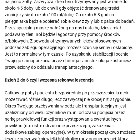
na jasno żółty. Zazwyczaj dren ten utrzymywany jest w ranie do
około 4-5 doby lub do chwili gdy objętość drenowanej treści
zmniejszy się do około 100 ml/dobę. Co około 6-8 godzin
pielęgniarka będzie pobierać Tobie krew z żyły lub z palca do badań.
Przez specjalną maskę nałożoną na nos i usta będziesz miał
podawany tlen. Ból będzie łagodzony przy pomocy środków
p/bólowych. Z powodu otrzymywanych leków stosowanych
podczas zabiegu operacyjnego, możesz czuć się senny i osłabiony.
Jest to normalne w tym czasie. Po uzyskaniu stabilizacji i ocenie
Twojego samopoczucia przez chirurga i anestezjologa zostaniesz
przewieziony do oddziału transplantacyjnego.
Dzień 2 do 6 czyli wczesna rekonwalescencja
Całkowity pobyt pacjenta bezpośrednio po przeszczepieniu nerki
może trwać różnie długo, lecz zazwyczaj nie krócej niż 2 tygodnie.
Okres Twojego przebywania w oddziale transplantacyjnym jest
uzależniony od wielu czynników m. in. od czasu podjęcia przez
nerkę prawidłowej funkcji oraz występowania ewentualnych
powikłań (np. ostre odrzucanie przeszczepu, zakażenia i
dodatkowe zabiegi operacyjne). W tym okresie początkowo możesz
jeszcze odczuwać niewielki ból okolicy rany pooperacyjnej, który