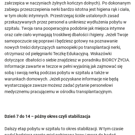
zakrzepica w naczyniach żylnych kończyn dolnych). Po dokonanym
zabiegu przeszczepienia nerki bardzo istotna jest higiena rąk i ciała,
w tym okolic intymnych. Przestrzegaj ściśle ustalonych zasad
przekazywanych przez personel a unikniesz wydłużenia pobytu w
szpitalu. Twoja rana pooperacyjna podobnie jak miejsca intymne
oraz całe ciało wymagają troskliwej dbałości i higieny. Jeżeli Twoje
samopoczucie się poprawi i będziesz gotowy na poznawanie
nowych treści dotyczących samoopieki po transplantacji nerki,
otrzymasz od pielęgniarki Teczkę Edukacyjną. Wskazówki
dotyczące dbałości o siebie znajdziesz w poradniku BIORCY ŻYCIA.
Informacje zawarte w teczce w pełni wyjaśnią jak zajmować się
sobą i swoją nerką podczas pobytu w szpitalu a także w
warunkach domowych. Jeżeli pozyskane informacje nie będą
wystarczające zawsze możesz zadać pytanie personelowi
medycznemu pracującemu w ośrodku transplantacyjnym.
Dzień 7 do 14 – późny okres czyli stabilizacja
Dalszy etap pobytu w szpitalu to okres stabilizacji. W tym czasie