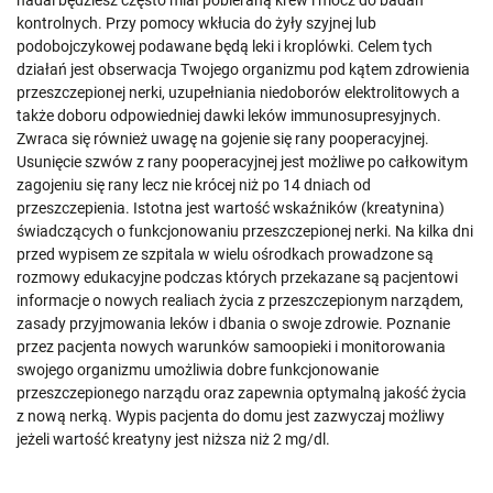
nadal będziesz często miał pobieraną krew i mocz do badań
kontrolnych. Przy pomocy wkłucia do żyły szyjnej lub
podobojczykowej podawane będą leki i kroplówki. Celem tych
działań jest obserwacja Twojego organizmu pod kątem zdrowienia
przeszczepionej nerki, uzupełniania niedoborów elektrolitowych a
także doboru odpowiedniej dawki leków immunosupresyjnych.
Zwraca się również uwagę na gojenie się rany pooperacyjnej.
Usunięcie szwów z rany pooperacyjnej jest możliwe po całkowitym
zagojeniu się rany lecz nie krócej niż po 14 dniach od
przeszczepienia. Istotna jest wartość wskaźników (kreatynina)
świadczących o funkcjonowaniu przeszczepionej nerki. Na kilka dni
przed wypisem ze szpitala w wielu ośrodkach prowadzone są
rozmowy edukacyjne podczas których przekazane są pacjentowi
informacje o nowych realiach życia z przeszczepionym narządem,
zasady przyjmowania leków i dbania o swoje zdrowie. Poznanie
przez pacjenta nowych warunków samoopieki i monitorowania
swojego organizmu umożliwia dobre funkcjonowanie
przeszczepionego narządu oraz zapewnia optymalną jakość życia
z nową nerką. Wypis pacjenta do domu jest zazwyczaj możliwy
jeżeli wartość kreatyny jest niższa niż 2 mg/dl.