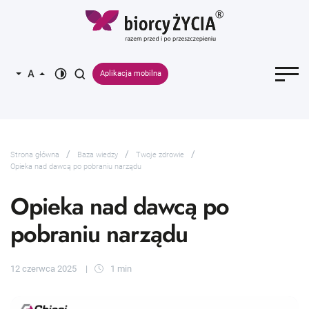
Aplikacja mobilna
Strona główna
Baza wiedzy
Twoje zdrowie
Opieka nad dawcą po pobraniu narządu
Opieka nad dawcą po
pobraniu narządu
12 czerwca 2025
1 min