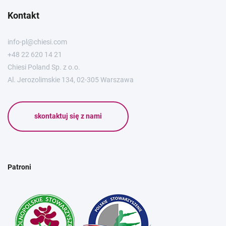
Kontakt
info-pl@chiesi.com
+48 22 620 14 21
Chiesi Poland Sp. z o.o.
Al. Jerozolimskie 134, 02-305 Warszawa
skontaktuj się z nami
Patroni