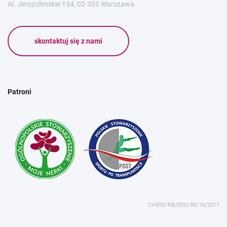
Al. Jerozolimskie 134, 02-305 Warszawa
skontaktuj się z nami
Patroni
CHIESI/KB/EDU/90/10/2017