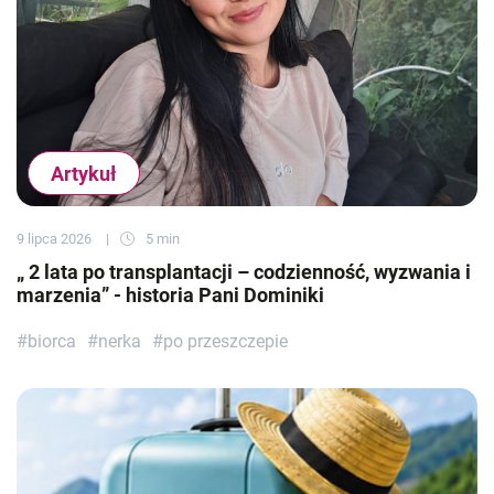
Artykuł
9 lipca 2026
5 min
„ 2 lata po transplantacji – codzienność, wyzwania i
marzenia” - historia Pani Dominiki
#biorca
#nerka
#po przeszczepie