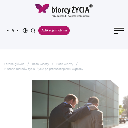
Aplikacja mobilna
Strona główna
Baza wiedzy
Baza wiedzy
Historie Biorców życia. Życie po przeszczepieniu wątroby