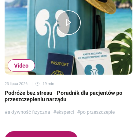
Video
23 lipca 2026
19 min
Podróże bez stresu - Poradnik dla pacjentów po
przeszczepieniu narządu
#aktywność fizyczna
#eksperci
#po przeszczepie