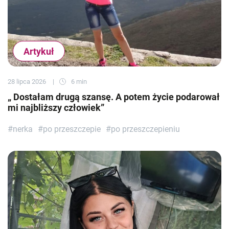
Artykuł
28 lipca 2026
6 min
„ Dostałam drugą szansę. A potem życie podarował
mi najbliższy człowiek”
#nerka
#po przeszczepie
#po przeszczepieniu