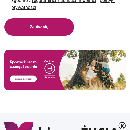
zgodnie z
regulaminem aplikacji mobilnej
i
polityki
prywatności
Zapisz się