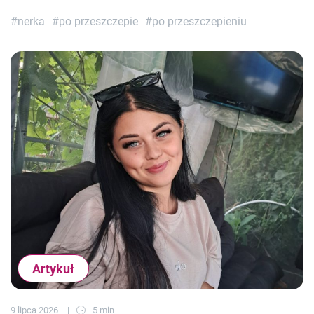
#nerka
#po przeszczepie
#po przeszczepieniu
Artykuł
9 lipca 2026
5 min