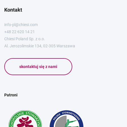
Kontakt
info-pl@chiesi.com
+48 22 620 14 21
Chiesi Poland Sp. z o.o.
Al. Jerozolimskie 134, 02-305 Warszawa
skontaktuj się z nami
Patroni