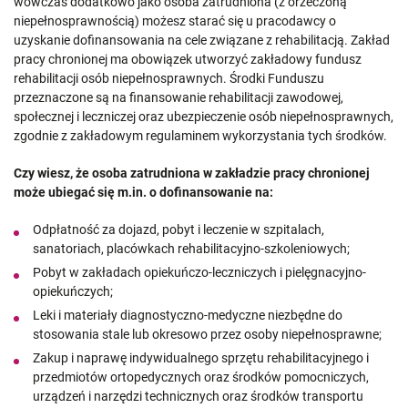
wówczas dodatkowo jako osoba zatrudniona (z orzeczoną
niepełnosprawnością) możesz starać się u pracodawcy o
uzyskanie dofinansowania na cele związane z rehabilitacją. Zakład
pracy chronionej ma obowiązek utworzyć zakładowy fundusz
rehabilitacji osób niepełnosprawnych. Środki Funduszu
przeznaczone są na finansowanie rehabilitacji zawodowej,
społecznej i leczniczej oraz ubezpieczenie osób niepełnosprawnych,
zgodnie z zakładowym regulaminem wykorzystania tych środków.
Czy wiesz, że osoba zatrudniona w zakładzie pracy chronionej
może ubiegać się m.in. o dofinansowanie na:
Odpłatność za dojazd, pobyt i leczenie w szpitalach,
sanatoriach, placówkach rehabilitacyjno-szkoleniowych;
Pobyt w zakładach opiekuńczo-leczniczych i pielęgnacyjno-
opiekuńczych;
Leki i materiały diagnostyczno-medyczne niezbędne do
stosowania stale lub okresowo przez osoby niepełnosprawne;
Zakup i naprawę indywidualnego sprzętu rehabilitacyjnego i
przedmiotów ortopedycznych oraz środków pomocniczych,
urządzeń i narzędzi technicznych oraz środków transportu