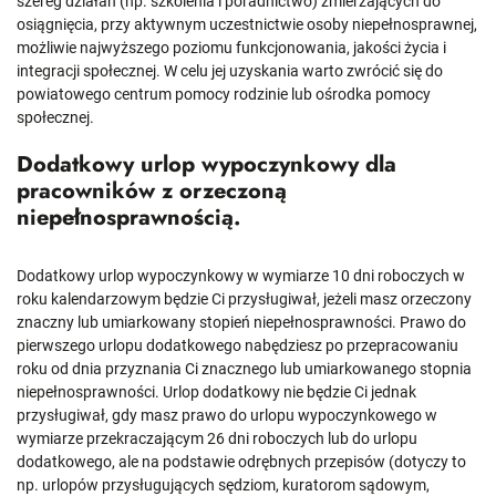
szereg działań (np. szkolenia i poradnictwo) zmierzających do
osiągnięcia, przy aktywnym uczestnictwie osoby niepełnosprawnej,
możliwie najwyższego poziomu funkcjonowania, jakości życia i
integracji społecznej. W celu jej uzyskania warto zwrócić się do
powiatowego centrum pomocy rodzinie lub ośrodka pomocy
społecznej.
Dodatkowy urlop wypoczynkowy dla
pracowników z orzeczoną
niepełnosprawnością.
Dodatkowy urlop wypoczynkowy w wymiarze 10 dni roboczych w
roku kalendarzowym będzie Ci przysługiwał, jeżeli masz orzeczony
znaczny lub umiarkowany stopień niepełnosprawności. Prawo do
pierwszego urlopu dodatkowego nabędziesz po przepracowaniu
roku od dnia przyznania Ci znacznego lub umiarkowanego stopnia
niepełnosprawności. Urlop dodatkowy nie będzie Ci jednak
przysługiwał, gdy masz prawo do urlopu wypoczynkowego w
wymiarze przekraczającym 26 dni roboczych lub do urlopu
dodatkowego, ale na podstawie odrębnych przepisów (dotyczy to
np. urlopów przysługujących sędziom, kuratorom sądowym,