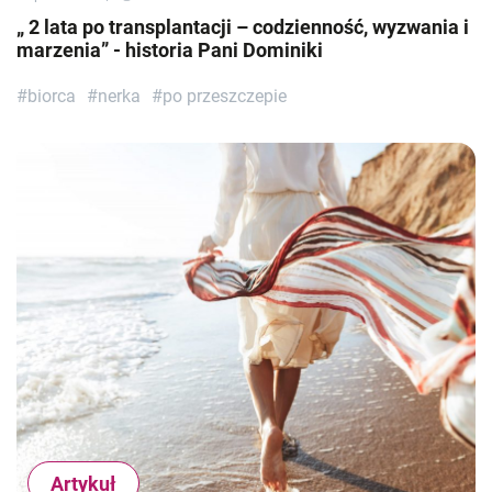
„ 2 lata po transplantacji – codzienność, wyzwania i
marzenia” - historia Pani Dominiki
#biorca
#nerka
#po przeszczepie
Artykuł