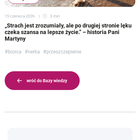
15 czerwca 2026
3 min
„Strach jest zrozumiały, ale po drugiej stronie lęku
czeka szansa na lepsze życie.” – historia Pani
Martyny
#biorca
#nerka
#przeszczepienie
wróć do Bazy wiedzy