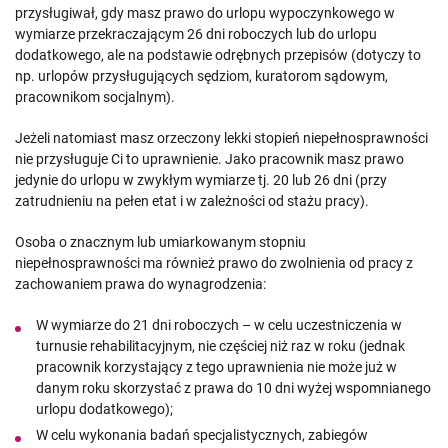
przysługiwał, gdy masz prawo do urlopu wypoczynkowego w
wymiarze przekraczającym 26 dni roboczych lub do urlopu
dodatkowego, ale na podstawie odrębnych przepisów (dotyczy to
np. urlopów przysługujących sędziom, kuratorom sądowym,
pracownikom socjalnym).
Jeżeli natomiast masz orzeczony lekki stopień niepełnosprawności
nie przysługuje Ci to uprawnienie. Jako pracownik masz prawo
jedynie do urlopu w zwykłym wymiarze tj. 20 lub 26 dni (przy
zatrudnieniu na pełen etat i w zależności od stażu pracy).
Osoba o znacznym lub umiarkowanym stopniu
niepełnosprawności ma również prawo do zwolnienia od pracy z
zachowaniem prawa do wynagrodzenia:
W wymiarze do 21 dni roboczych – w celu uczestniczenia w
turnusie rehabilitacyjnym, nie częściej niż raz w roku (jednak
pracownik korzystający z tego uprawnienia nie może już w
danym roku skorzystać z prawa do 10 dni wyżej wspomnianego
urlopu dodatkowego);
W celu wykonania badań specjalistycznych, zabiegów